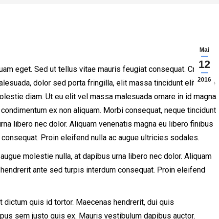
Mai
12
uam eget. Sed ut tellus vitae mauris feugiat consequat. Cras
2016
uada, dolor sed porta fringilla, elit massa tincidunt elit, vitae
 molestie diam. Ut eu elit vel massa malesuada ornare in id magna.
s condimentum ex non aliquam. Morbi consequat, neque tincidunt
urna libero nec dolor. Aliquam venenatis magna eu libero finibus
consequat. Proin eleifend nulla ac augue ultricies sodales.
 augue molestie nulla, at dapibus urna libero nec dolor. Aliquam
hendrerit ante sed turpis interdum consequat. Proin eleifend
 dictum quis id tortor. Maecenas hendrerit, dui quis
mpus sem justo quis ex. Mauris vestibulum dapibus auctor.