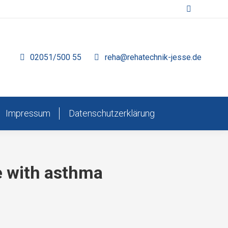
Search:
02051/500 55
reha@rehatechnik-jesse.de
Impressum
Datenschutzerklärung
le with asthma