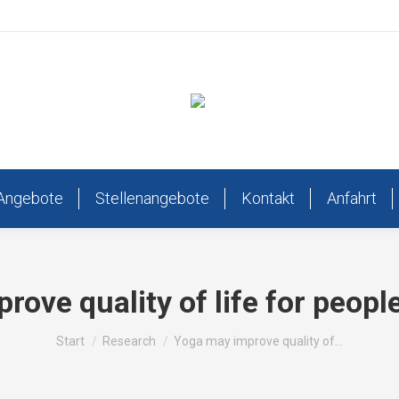
Angebote
Stellenangebote
Kontakt
Anfahrt
ove quality of life for peop
Sie befinden sich hier:
Start
Research
Yoga may improve quality of…